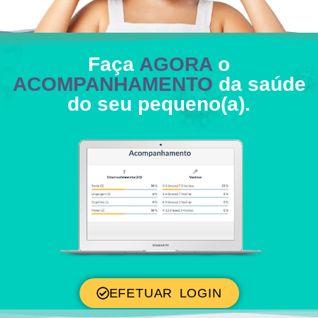
Faça
AGORA
o
ACOMPANHAMENTO
da saúde
do seu pequeno(a).
EFETUAR LOGIN